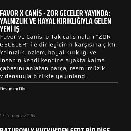
FAVOR X CANIS - ZOR GECELER YAYINDA:
YALNIZLIK VE HAYAL KIRIKLIĞIYLA GELEN
YENI İŞ
Favor ve Canis, ortak çalışmaları “ZOR
GECELER” ile dinleyicinin karşısına çıktı.
Yalnızlık, özlem, hayal kırıklığı ve
insanın kendi kendine ayakta kalma
çabasını anlatan parça, resmi müzik
videosuyla birlikte yayınlandı.
Devamını Oku
17 Temmuz 2026
BATUBOW X KVCKIN'DEN SERT BIR DISS