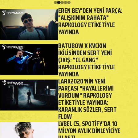
EREN BEY'DEN YENI PARÇA:
"ALIŞKINIM RAHATA"
RAPKOLOGY ETIKETIYLE
YAYINDA
BATUBOW X KVCKIN
İKILISINDEN SERT YENI
ÇIKIŞ: "CL GANG"
RAPKOLOGY ETIKETIYLE
YAYINDA
LARK2020'NIN YENI
PARÇASI "HAYALLERIMI
VURDUM" RAPKOLOGY
ETIKETIYLE YAYINDA:
KARANLIK SÖZLER, SERT
FLOW
LVBEL C5, SPOTIFY’DA 10
MILYON AYLIK DINLEYICIYE
ULAŞTI