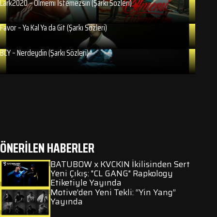
Lark2020 – Ölmemi İstemezsin (Şarkı Sözleri)
Favor – Ya Kal Ya da Git (Şarkı Sözleri)
BCY – Nerdeydin (Şarkı Sözleri)
ÖNERİLEN HABERLER
BATUBOW x KVCKIN İkilisinden Sert
Yeni Çıkış: "CL GANG" Rapkology
Etiketiyle Yayında
Motive’den Yeni Tekli: “Yin Yang”
Yayında