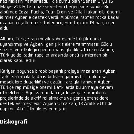
hazırlıklarını tamamladı. İlk albümü olan "Sensin O"yu 15
Mayıs 2005'te müzikseverlerin beğenisine sundu. Bu
albümde Ceza, Fuchs, Fuat Ergin ve Killa Hakan gibi önemli
isimler Ayben'e destek verdi. Albümde, rapten rocka kadar
uzanan çeşitli müzik türlerini içeren toplam 19 parça yer
aldı.
Albüm, Türkçe rap müzik sahnesinde büyük yankı
uyandırmış ve Ayben’i geniş kitlelere tanıtmıştır. Güçlü
sözleri ve etkileyici performansıyla dikkat çeken Ayben,
Türkiye'de kadın rapçiler arasında öncü isimlerden biri
olarak kabul edilir.
Kariyeri boyunca birçok başarılı projeye imza atan Ayben,
farklı sanatçılarla da iş birlikleri yapmıştır. Toplumsal
meselelere duyarlılığı ve özgün tarzıyla tanınan Ayben,
Türkçe rap müziğe önemli katkılarda bulunmaya devam
etmektedir. Aynı zamanda çeşitli sosyal sorumluluk
projelerinde de aktif rol almakta ve genç yeteneklere
destek vermektedir. Ayben Özçalkan, 13 Aralık 2011'de
yapımcı Atıf Ülkü ile evlenmiştir.
Diskografi