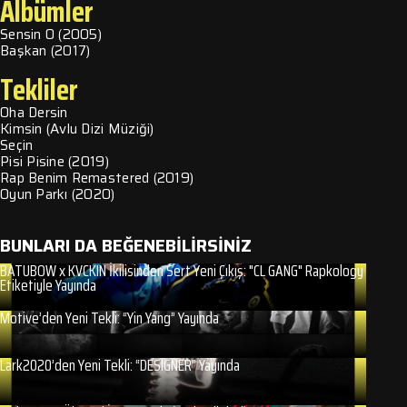
Albümler
Sensin O (2005)
Başkan (2017)
Tekliler
Oha Dersin
Kimsin (Avlu Dizi Müziği)
Seçin
Pisi Pisine (2019)
Rap Benim Remastered (2019)
Oyun Parkı (2020)
BUNLARI DA BEĞENEBİLİRSİNİZ
BATUBOW x KVCKIN İkilisinden Sert Yeni Çıkış: "CL GANG" Rapkology
Etiketiyle Yayında
Motive’den Yeni Tekli: “Yin Yang” Yayında
Lark2020’den Yeni Tekli: “DESIGNER” Yayında