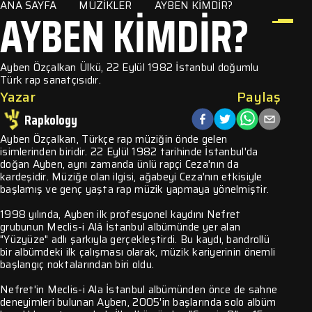
ANA SAYFA
MÜZIKLER
AYBEN KIMDIR?
AYBEN KIMDIR?
Ayben Özçalkan Ülkü, 22 Eylül 1982 İstanbul doğumlu
Türk rap sanatçısıdır.
ler
Yazar
Paylaş
zik
Rapkology
lar
Ayben Özçalkan, Türkçe rap müziğin önde gelen
isimlerinden biridir. 22 Eylül 1982 tarihinde İstanbul'da
doğan Ayben, aynı zamanda ünlü rapçi Ceza'nın da
m
kardeşidir. Müziğe olan ilgisi, ağabeyi Ceza'nın etkisiyle
başlamış ve genç yaşta rap müzik yapmaya yönelmiştir.
1998 yılında, Ayben ilk profesyonel kaydını Nefret
grubunun Meclis-i Alâ İstanbul albümünde yer alan
"Yüzyüze" adlı şarkıyla gerçekleştirdi. Bu kaydı, bandrollü
bir albümdeki ilk çalışması olarak, müzik kariyerinin önemli
başlangıç noktalarından biri oldu.
Nefret'in Meclis-i Ala İstanbul albümünden önce de sahne
deneyimleri bulunan Ayben, 2005'in başlarında solo albüm