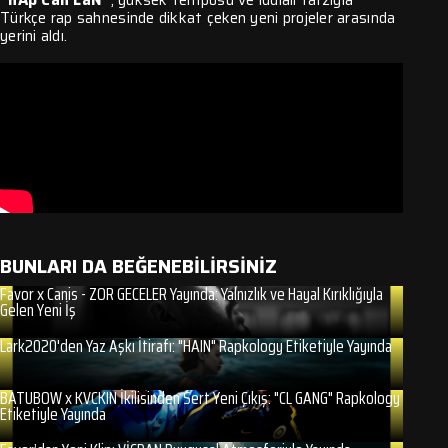
Türkçe rap sahnesinde dikkat çeken yeni projeler arasında
yerini aldı.
BUNLARI DA BEĞENEBİLİRSİNİZ
Favor x Canis - ZOR GECELER Yayında: Yalnızlık ve Hayal Kırıklığıyla
Gelen Yeni İş
Lark2020'den Yaz Aşkı İtirafı: "HAIN" Rapkology Etiketiyle Yayında
BATUBOW x KVCKIN İkilisinden Sert Yeni Çıkış: "CL GANG" Rapkology
Etiketiyle Yayında