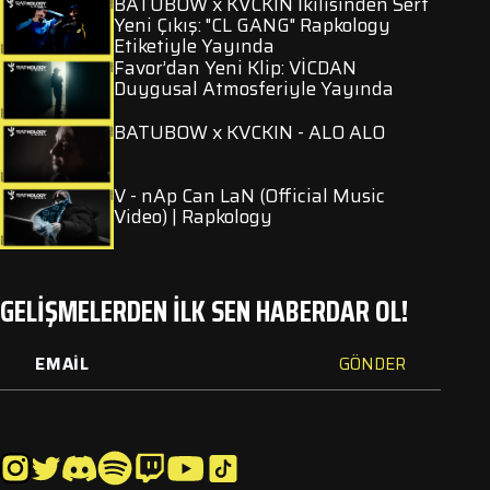
BATUBOW x KVCKIN İkilisinden Sert
Yeni Çıkış: "CL GANG" Rapkology
Etiketiyle Yayında
Favor’dan Yeni Klip: VİCDAN
Duygusal Atmosferiyle Yayında
BATUBOW x KVCKIN - ALO ALO
V - nAp Can LaN (Official Music
Video) | Rapkology
GELİŞMELERDEN İLK SEN HABERDAR OL!
GÖNDER