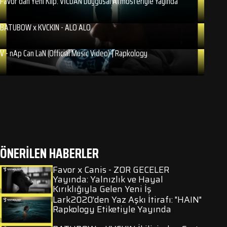
Favor’dan Yeni Klip: VİCDAN Duygusal Atmosferiyle Yayında
BATUBOW x KVCKIN - ALO ALO
V - nAp Can LaN (Official Music Video) | Rapkology
ÖNERİLEN HABERLER
Favor x Canis - ZOR GECELER
Yayında: Yalnızlık ve Hayal
Kırıklığıyla Gelen Yeni İş
Lark2020'den Yaz Aşkı İtirafı: "HAIN"
Rapkology Etiketiyle Yayında