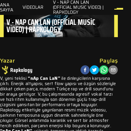
V - NAP CAN LAN
ANA
VIDEOLAR
(OFFICIAL MUSIC VIDEO) |
SAYFA
RAPKOLOGY
V - NAP CAN LAN (OFFICIAL MUSIC
VIDEO) | RAPKOLOGY
ler
zik
lar
Yazar
Paylaş
Rapkology
m
V, yeni teklisi
“nAp Can LaN”
ile dinleyicilerin karşısına
çıktı. Enerjik altyapısı, sert flow yapısı ve özgün sözleriyle
dikkat çeken parça, modern Türkçe rap ve drill sound’unu
bir araya getiriyor. V, bu çalışmasında agresif vokal tarzı
ve hızlı ritim kullanımıyla son dönemin güçlü trap-drill
çizgisini yansıtan bir performans ortaya koyuyor.
Rapkology etiketiyle yayınlanan resmi müzik videosu,
şarkının temposuna uygun dinamik sahneleriyle öne
çıkıyor. Görsel anlatımda karanlık ve sert bir atmosfer
tercih edilirken, parçanın enerjisi klip boyunca korunuyor.
“nAp Can LaN”
, yüksek temposu ve iddialı tarzıyla