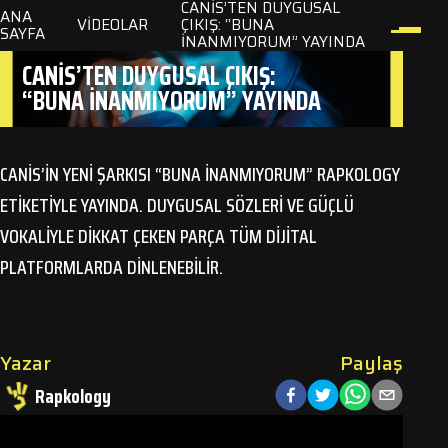
CANIS’TEN DUYGUSAL
ANA
VIDEOLAR
ÇIKIŞ: “BUNA
SAYFA
İNANMIYORUM” YAYINDA
CANIS’TEN DUYGUSAL ÇIKIŞ:
“BUNA İNANMIYORUM” YAYINDA
ler
zik
CANIS’IN YENI ŞARKISI “BUNA İNANMIYORUM” RAPKOLOGY
lar
ETIKETIYLE YAYINDA. DUYGUSAL SÖZLERI VE GÜÇLÜ
VOKALIYLE DIKKAT ÇEKEN PARÇA TÜM DIJITAL
m
PLATFORMLARDA DINLENEBILIR.
Yazar
Paylaş
Rapkology