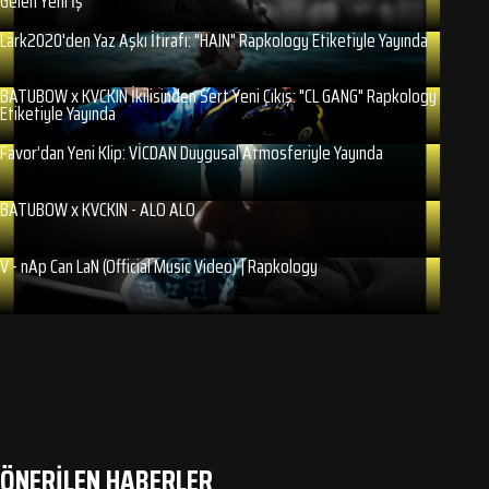
Gelen Yeni İş
Lark2020'den Yaz Aşkı İtirafı: "HAIN" Rapkology Etiketiyle Yayında
BATUBOW x KVCKIN İkilisinden Sert Yeni Çıkış: "CL GANG" Rapkology
Etiketiyle Yayında
Favor’dan Yeni Klip: VİCDAN Duygusal Atmosferiyle Yayında
BATUBOW x KVCKIN - ALO ALO
V - nAp Can LaN (Official Music Video) | Rapkology
ÖNERİLEN HABERLER