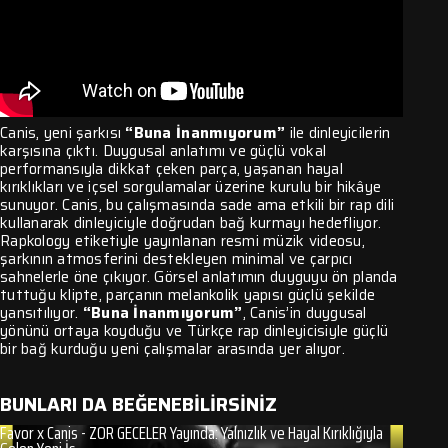
Canis, yeni şarkısı
“Buna İnanmıyorum”
ile dinleyicilerin
karşısına çıktı. Duygusal anlatımı ve güçlü vokal
performansıyla dikkat çeken parça, yaşanan hayal
kırıklıkları ve içsel sorgulamalar üzerine kurulu bir hikâye
sunuyor. Canis, bu çalışmasında sade ama etkili bir rap dili
kullanarak dinleyiciyle doğrudan bağ kurmayı hedefliyor.
Rapkology etiketiyle yayınlanan resmi müzik videosu,
şarkının atmosferini destekleyen minimal ve çarpıcı
sahnelerle öne çıkıyor. Görsel anlatımın duyguyu ön planda
tuttuğu klipte, parçanın melankolik yapısı güçlü şekilde
yansıtılıyor.
“Buna İnanmıyorum”
, Canis’in duygusal
yönünü ortaya koyduğu ve Türkçe rap dinleyicisiyle güçlü
bir bağ kurduğu yeni çalışmalar arasında yer alıyor.
BUNLARI DA BEĞENEBİLİRSİNİZ
Favor x Canis - ZOR GECELER Yayında: Yalnızlık ve Hayal Kırıklığıyla