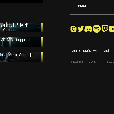
kı İtirafı: "HAIN"
e Yayında
: VİCDAN Duygusal
da
HABERLER
MÜZİK
VİDEOLAR
İLE
icial Music Video) |
© RAPKOLOGY 2023. Tüm Hakları