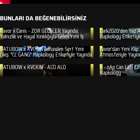
BUNLARI DA BEĞENEBİLİRSİNİZ
Favor x Canis - ZOR GECELER Yayında:
Lark2020'den Yaz Aş
Yalnızlık ve Hayal Kırıklığıyla Gelen Yeni İş
Rapkology Etiketiyl
BATUBOW x KVCKIN İkilisinden Sert Yeni
Favor’dan Yeni Klip
Çıkış: "CL GANG" Rapkology Etiketiyle Yayında
Atmosferiyle Yayın
BATUBOW x KVCKIN - ALO ALO
V - nAp Can LaN (Off
Rapkology