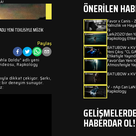
A!
ÖNERİLEN HAB
Favor x Canis -
Yalnızlık ve Haya
İş
DLI YENI TEKLISIYLE MÜZIK
Lark2020'den Yaz
Rapkology Etike
Paylaş
BATUBOW x KVCK
Yeni Çıkış: "CL
Etiketiyle Yayın
hla Doldu" adlı yeni
Favor’dan Yeni 
 videosu, Rapkology
Atmosferiyle Ya
BATUBOW x KVC
ıyla dikkat çekiyor. Şarkı,
z bir deneyim sunuyor.
V - nAp Can LaN 
z:
Rapkology
GELİŞMELERDE
HABERDAR OL!