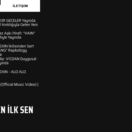
ERLER
İLETIŞIM
 ZOR GECELER Yayında:
l Kırıklığıyla Gelen Yeni
 Aşkı İtirafı: "HAIN"
tiyle Yayında
IN İkilisinden Sert
 GANG" Rapkology
da
Klip: VİCDAN Duygusal
yında
KIN - ALO ALO
(Official Music Video) |
N İLK SEN