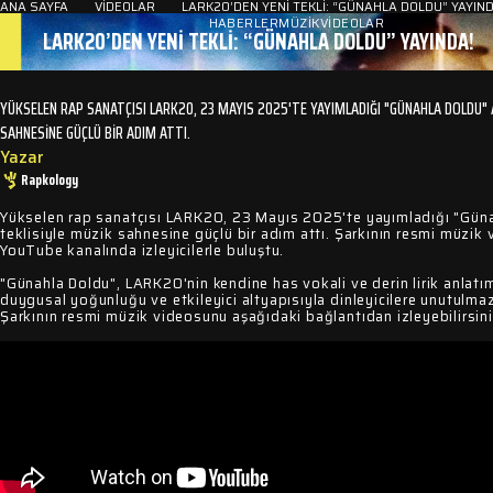
ANA SAYFA
VIDEOLAR
LARK20’DEN YENI TEKLI: “GÜNAHLA DOLDU” YAYIND
HABERLER
MÜZIK
VIDEOLAR
LARK20’DEN YENI TEKLI: “GÜNAHLA DOLDU” YAYINDA!
YÜKSELEN RAP SANATÇISI LARK20, 23 MAYIS 2025'TE YAYIMLADIĞI "GÜNAHLA DOLDU" A
SAHNESINE GÜÇLÜ BIR ADIM ATTI.
Yazar
Rapkology
Yükselen rap sanatçısı LARK20, 23 Mayıs 2025'te yayımladığı "Güna
teklisiyle müzik sahnesine güçlü bir adım attı. Şarkının resmi müzik
YouTube kanalında izleyicilerle buluştu.
"Günahla Doldu", LARK20'nin kendine has vokali ve derin lirik anlatım
duygusal yoğunluğu ve etkileyici altyapısıyla dinleyicilere unutulma
Şarkının resmi müzik videosunu aşağıdaki bağlantıdan izleyebilirsini