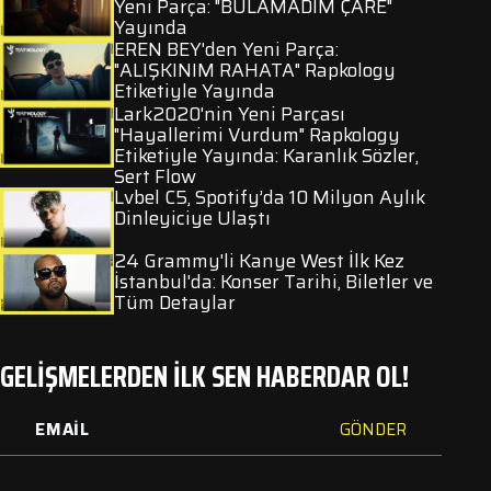
Yeni Parça: "BULAMADIM ÇARE"
Yayında
EREN BEY'den Yeni Parça:
"ALIŞKINIM RAHATA" Rapkology
Etiketiyle Yayında
Lark2020'nin Yeni Parçası
"Hayallerimi Vurdum" Rapkology
Etiketiyle Yayında: Karanlık Sözler,
Sert Flow
Lvbel C5, Spotify’da 10 Milyon Aylık
Dinleyiciye Ulaştı
24 Grammy'li Kanye West İlk Kez
İstanbul'da: Konser Tarihi, Biletler ve
Tüm Detaylar
GELİŞMELERDEN İLK SEN HABERDAR OL!
GÖNDER