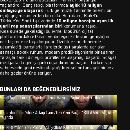
Blok3, Spotify’daki yükselişini tarihi bir başarıyla
taçlandırdı. Genç rapçi, platformda
aylık 10 milyon
dinleyiciye ulaşarak
Türkiye müzik tarihinde önemli bir
eşiği geçen isimlerden biri oldu. Bu rakam, Blok3’ü
Türkiye’de Spotify üzerinde
10 milyon barajını aşan ilk
yerli rap sanatçılarından biri
konumuna taşıdı.
Kısa sürede yakaladığı bu ivme, Blok3’ün dijital
platformlardaki etkisini ve dinleyici kitlesinin genişliğini
net biçimde ortaya koyuyor. Özellikle son dönemde
yayımladığı parçalarla listelerde üst sıralarda yer alan
sanatçı, sokak ruhunu modern prodüksiyonlarla birleştiren
tarzıyla farklı dinleyici profillerine ulaşmayı başardı. Sosyal
medyada da geniş yankı uyandıran bu başarı, Türkçe rap
sahnesinde yeni neslin ulaştığı küresel potansiyeli bir kez
daha gözler önüne seriyor.
BUNLARI DA BEĞENEBİLİRSİNİZ
Son 1 Ayda Türkçe Rap Gündemi: Haziran Ayında Neler Oldu?
Rapkology'nin Yıldız Adayı Canis'ten Yeni Parça: "BULAMADIM ÇARE"
Yayında
EREN BEY'den Yeni Parça: "ALIŞKINIM RAHATA" Rapkology Etiketiyle