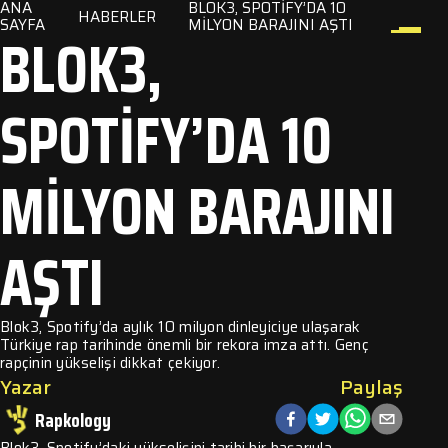
ANA
BLOK3, SPOTIFY’DA 10
HABERLER
SAYFA
MILYON BARAJINI AŞTI
BLOK3,
SPOTIFY’DA 10
ler
zik
MILYON BARAJINI
lar
m
AŞTI
Blok3, Spotify’da aylık 10 milyon dinleyiciye ulaşarak
Türkiye rap tarihinde önemli bir rekora imza attı. Genç
rapçinin yükselişi dikkat çekiyor.
Yazar
Paylaş
Rapkology