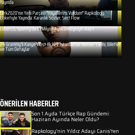
Yayında
Lark2020'nin Yeni Parçası "Hayallerimi Vurdum" Rapkology
Etiketiyle Yayında: Karanlık Sözler, Sert Flow
Lvbel C5, Spotify’da 10 Milyon Aylık Dinleyiciye Ulaştı
24 Grammy'li Kanye West İlk Kez İstanbul'da: Konser Tarihi, Biletler
ve Tüm Detaylar
ÖNERİLEN HABERLER
Son 1 Ayda Türkçe Rap Gündemi:
Haziran Ayında Neler Oldu?
Rapkology'nin Yıldız Adayı Canis'ten